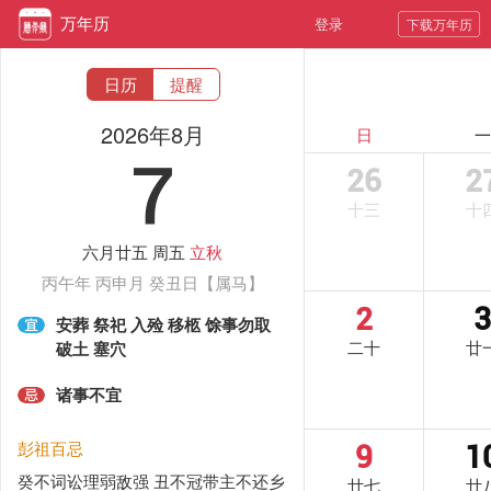
登录
下载万年历
日历
提醒
2026年8月
日
7
26
2
十三
十
六月廿五 周五
立秋
丙午年 丙申月 癸丑日【属马】
2
安葬 祭祀 入殓 移柩 馀事勿取 
二十
廿
破土 塞穴
诸事不宜
彭祖百忌
9
1
癸不词讼理弱敌强 丑不冠带主不还乡
廿七
廿