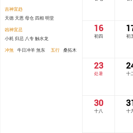
吉神宜趋
天德 天恩 母仓 四相 明堂
16
1
凶神宜忌
初四
初
小耗 归忌 八专 触水龙
冲煞
牛日冲羊 煞东
五行
桑拓木
23
2
处暑
十
30
3
十八
十